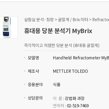
실험실 분석·칭량 > 굴절계 / Brix 미터 > Refracto
휴대용 당분 분석기 MyBrix
즉각적이고 저렴한 당분 분석 (휴대용 굴절계)
모델명
Handheld Refractometer MyB
제조사
METTLER TOLEDO
응용분야
식품
상담문의
이 름 :
강법화 과장
연락처 :
02-519-7469