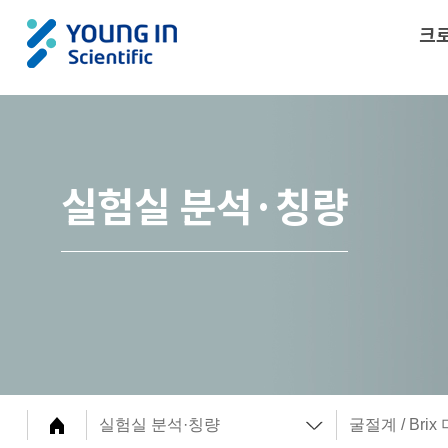
크
실험실 분석·칭량