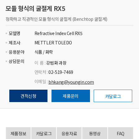
모듈 형식의 굴절계 RX5
정확하고 직관적인 모듈 형식의 굴절계 (Benchtop 굴절계)
모델명
Refractive Index Cell RX5
제조사
METTLER TOLEDO
응용분야
식품 / 화학
상담문의
이 름 :
강법화 과장
연락처 :
02-519-7469
이메일 :
bhkang@youngin.com
견적신청
제품문의
카달로그
제품정보
카달로그
응용자료
동영상
FAQ