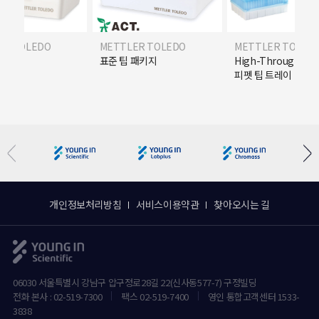
ER TOLEDO
METTLER TOLEDO
METTLER TOLED
R) 팁
표준 팁 패키지
High-Throughpu
피펫 팁 트레이
개인정보처리방침
서비스이용약관
찾아오시는 길
06030 서울특별시 강남구 압구정로28길 22(신사동577-7) 구정빌딩
전화 본사 : 02-519-7300
팩스 02-519-7400
영인 통합고객센터 1533-
3838