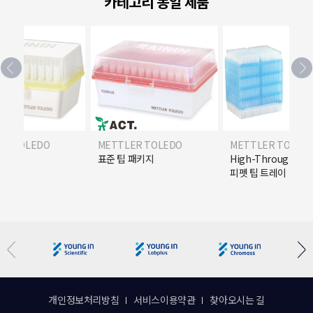
카테고리 동일 제품
ER TOLEDO
METTLER TOLEDO
METTLER TOLED
R) 팁
표준 팁 패키지
High-Throughpu
피펫 팁 트레이
개인정보처리방침
서비스이용약관
찾아오시는 길