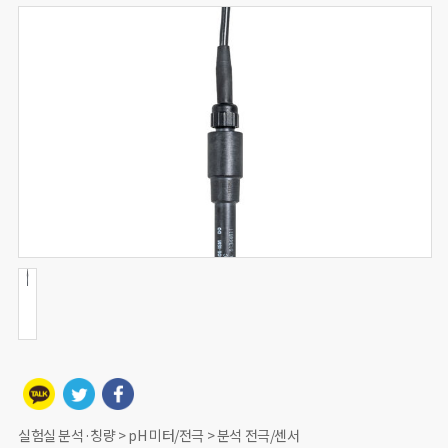
실험실 분석·칭량 > pH 미터/전극 > 분석 전극/센서