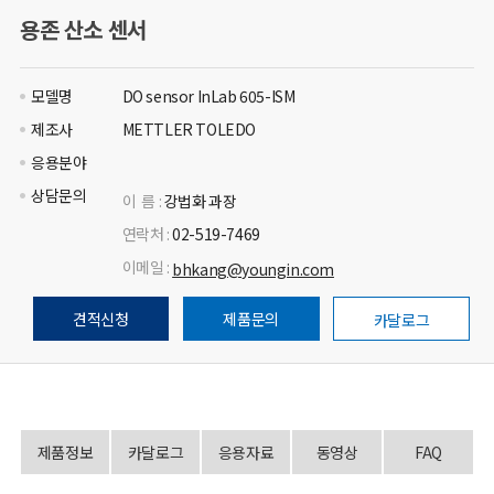
용존 산소 센서
모델명
DO sensor InLab 605-ISM
제조사
METTLER TOLEDO
응용분야
상담문의
이 름 :
강법화 과장
연락처 :
02-519-7469
이메일 :
bhkang@youngin.com
견적신청
제품문의
카달로그
제품정보
카달로그
응용자료
동영상
FAQ