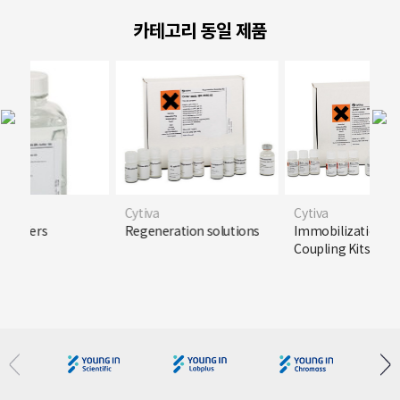
카테고리 동일 제품
Cytiva
Cytiva
 buffers
Regeneration solutions
Immobilization Bu
Coupling Kits