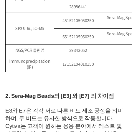
28986441
Sera-Mag Spe
45152105050250
SP3 비드, LC-MS
Sera-Mag Spe
65152105050250
NGS/PCR 클린업
29343052
Immunoprecipitation
17152104010150
(IP)
2. Sera-Mag Beads의 [E3] 와 [E7] 의 차이점
E3와 E7은 각각 서로 다른 비드 제조 공정을 의미
하며, 두 비드는 유사한 방식으로 작동합니다.
Cytiva는 고객이 원하는 응용 분야에서 테스트 및