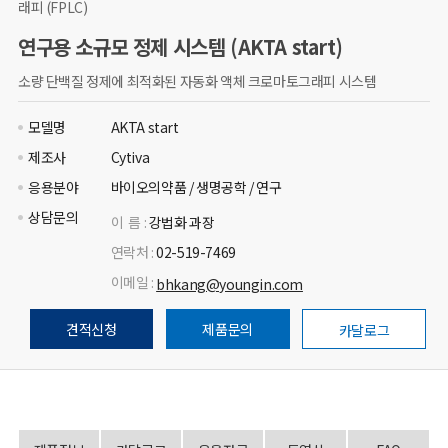
래피 (FPLC)
연구용 소규모 정제 시스템 (AKTA start)
소량 단백질 정제에 최적화된 자동화 액체 크로마토그래피 시스템
모델명
AKTA start
제조사
Cytiva
응용분야
바이오의약품 / 생명공학 / 연구
상담문의
이 름 :
강법화 과장
연락처 :
02-519-7469
이메일 :
bhkang@youngin.com
견적신청
제품문의
카달로그