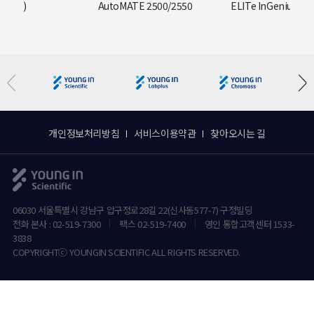
자진단)
AutoMATE 2500/2550
ELITe InGenius
개인정보처리방침
서비스이용약관
찾아오시는 길
06030 서울특별시 강남구 압구정로28길 22(신사동577-7) 구정빌딩
전화 본사 : 02-519-7300
팩스 02-519-7400
영인 통합고객센터 1533-
3838
COPYRIGHTⓒ YOUNGIN SCIENTIFIC ALL RIGHTS RESERVED.