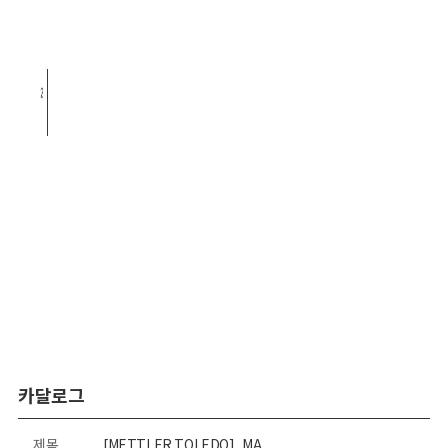
카달로그
제목
[METTLER TOLEDO]_MA