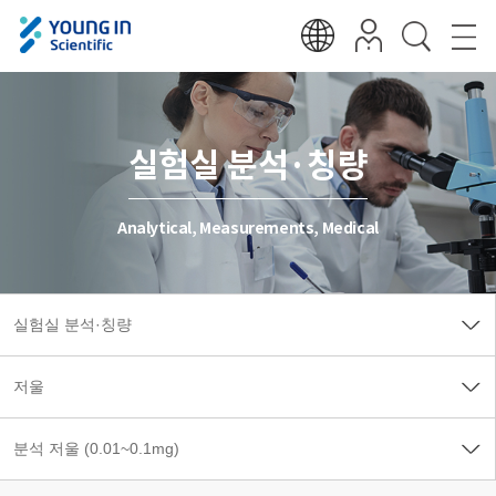
실험실 분석·칭량
Analytical, Measurements, Medical