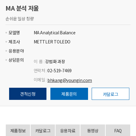
MA 분석 저울
손쉬운 일상 칭량
모델명
MA Analytical Balance
제조사
METTLER TOLEDO
응용분야
상담문의
이 름 :
강법화 과장
연락처 :
02-519-7469
이메일 :
bhkang@youngin.com
견적신청
제품문의
카달로그
제품정보
카달로그
응용자료
동영상
FAQ