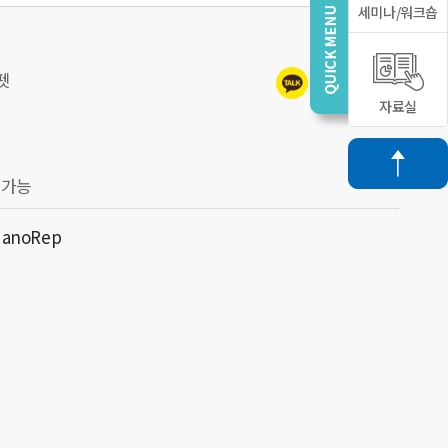
세미나/워크숍
펫
자료실
주 가능
 NanoRep