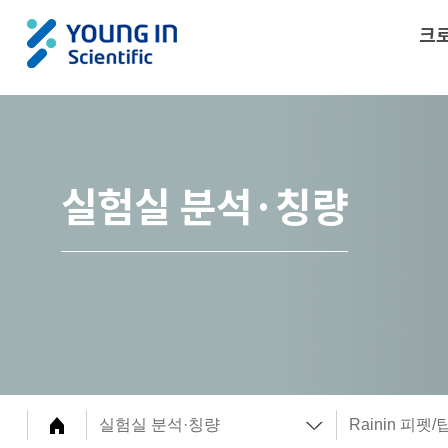
크
실험실 분석·칭량