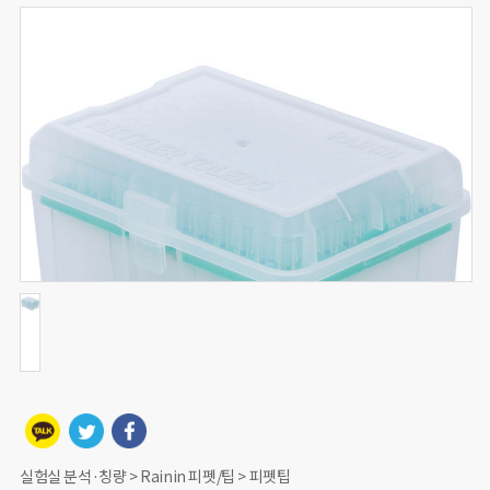
실험실 분석·칭량 > Rainin 피펫/팁 > 피펫팁