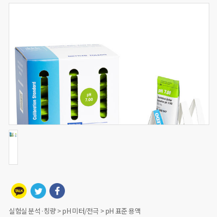
실험실 분석·칭량 > pH 미터/전극 > pH 표준 용액