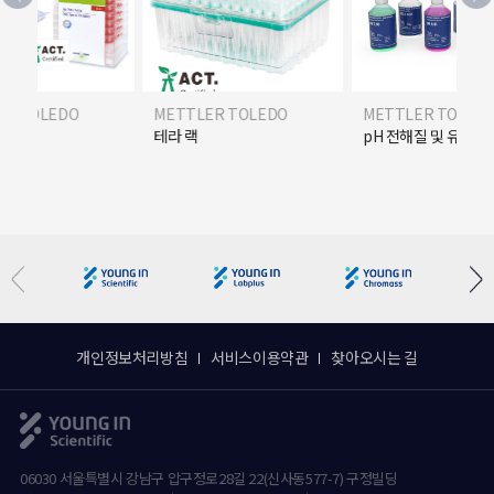
ER TOLEDO
METTLER TOLEDO
METTLER TOLED
pH 전해질 및 유지 관리 용액
pH 전해질 및 유지 
개인정보처리방침
서비스이용약관
찾아오시는 길
06030 서울특별시 강남구 압구정로28길 22(신사동577-7) 구정빌딩