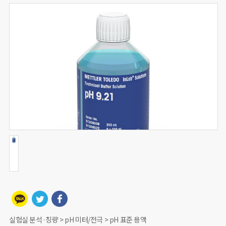
실험실 분석·칭량 > pH 미터/전극 > pH 표준 용액