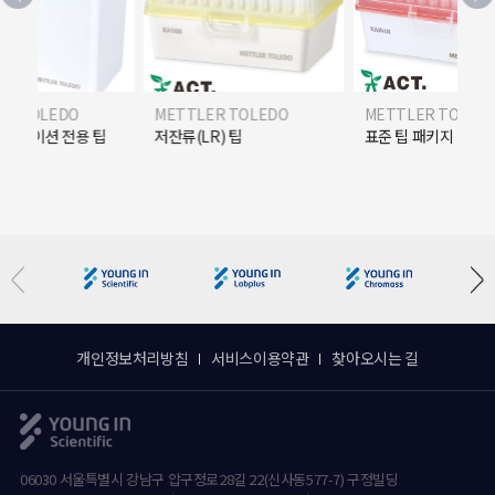
ER TOLEDO
METTLER TOLEDO
METTLER TOLED
플리케이션 전용 팁
저잔류(LR) 팁
표준 팁 패키지
개인정보처리방침
서비스이용약관
찾아오시는 길
06030 서울특별시 강남구 압구정로28길 22(신사동577-7) 구정빌딩