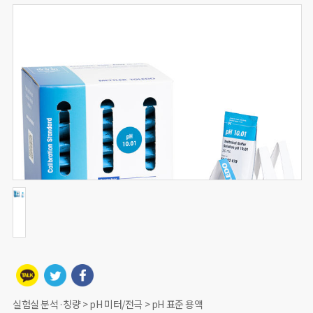
실험실 분석·칭량 > pH 미터/전극 > pH 표준 용액