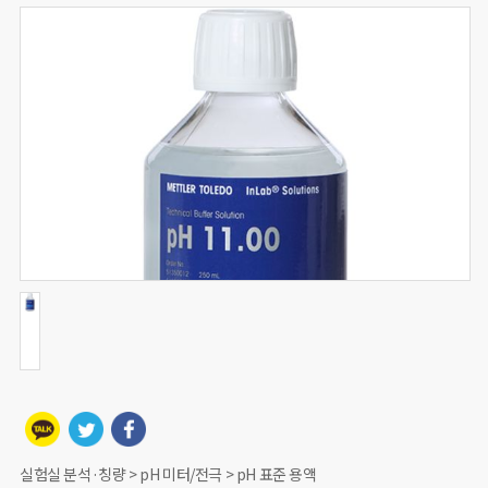
실험실 분석·칭량 > pH 미터/전극 > pH 표준 용액