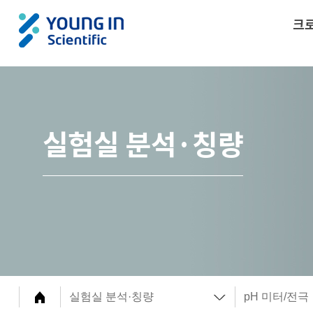
크
실험실 분석·칭량