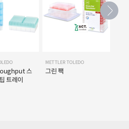
OLEDO
METTLER TOLEDO
METT
roughput 스
그린 팩
테라
 팁 트레이