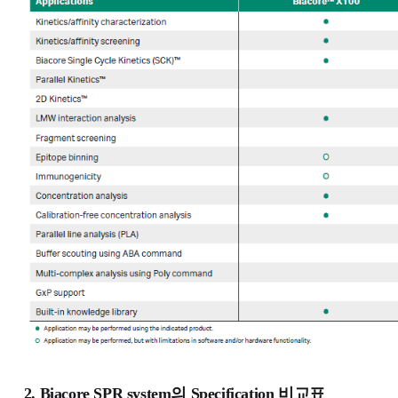
2.
Biacore SPR system의 Specification 비교표