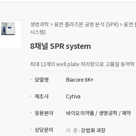
생명과학 > 표면 플라즈몬 공명 분석 (SPR) > 표면 플
시스템)
8채널 SPR system
최대 12개의 well plate 처리량으로 고품질 동
모델명
Biacore 8K+
제조사
Cytiva
응용분야
바이오의약품 / 생명공학 / 제약
상담문의
이 름 :
강법화 과장