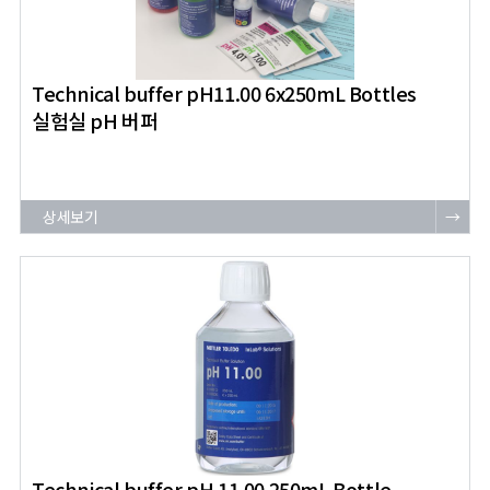
Technical buffer pH11.00 6x250mL Bottles
실험실 pH 버퍼
상세보기
→
Technical buffer pH 11.00 250mL Bottle