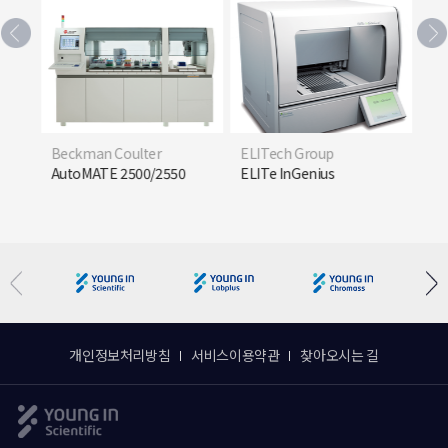
n Coulter
ELITech Group
Trinity Biotech
TE 2500/2550
ELITe InGenius
Premier Hb9210 Te
개인정보처리방침
서비스이용약관
찾아오시는 길