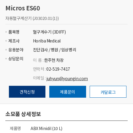
Micros ES60
자동혈구계산기 (J03020.01(1))
품목명
혈구계수기 (3DIFF)
제조사
Horiba Medical
응용분야
진단검사 / 병원 / 임상병리
상담문의
이 름 :
한주현 차장
연락처 :
02-519-7417
이메일 :
juhyun@youngin.com
견적신청
제품문의
카달로그
소모품 상세정보
제품명
ABX Minidil (10 L)