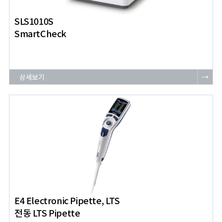
SLS1010S
SmartCheck
상세보기
→
E4 Electronic Pipette, LTS
전동 LTS Pipette