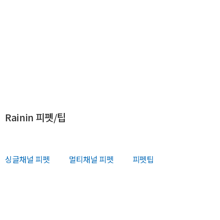
Rainin 피펫/팁
싱글채널 피펫
멀티채널 피펫
피펫팁