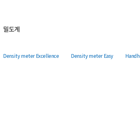
밀도계
Density meter Excellence
Density meter Easy
Handhe