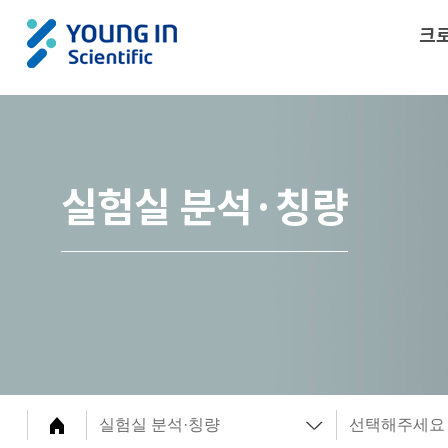
크
실험실 분석·칭량