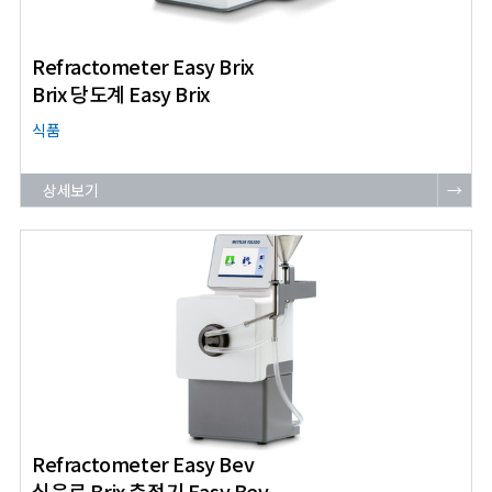
Refractometer Easy Brix
Brix 당도계 Easy Brix
식품
상세보기
→
Refractometer Easy Bev
식음료 Brix 측정기 Easy Bev