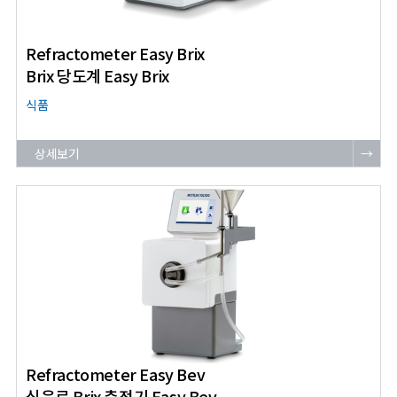
Refractometer Easy Brix
Brix 당도계 Easy Brix
식품
상세보기
→
Refractometer Easy Bev
식음료 Brix 측정기 Easy Bev