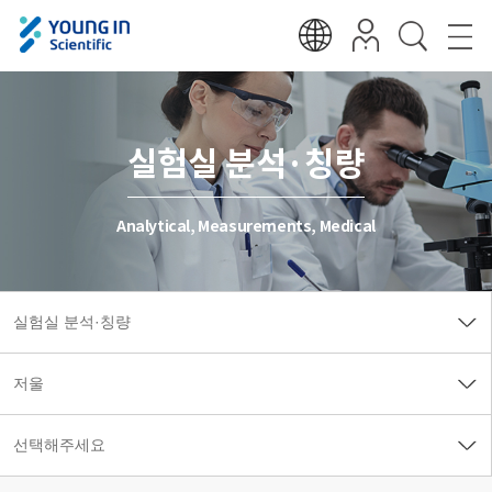
실험실 분석·칭량
Analytical, Measurements, Medical