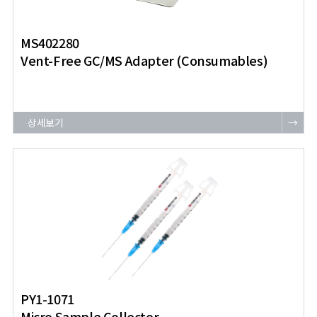
MS402280
Vent-Free GC/MS Adapter (Consumables)
상세보기
→
PY1-1071
Micro Sample Collector