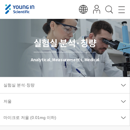
실험실 분석·칭량
Analytical, Measurements, Medical