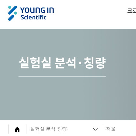
크
실험실 분석·칭량