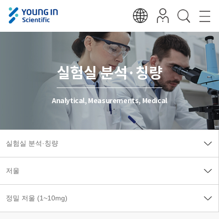
실험실 분석·칭량
Analytical, Measurements, Medical