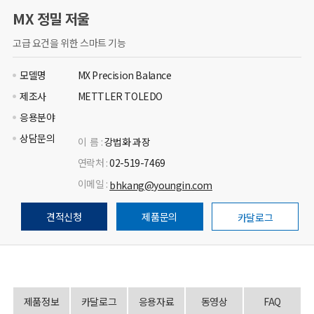
MX 정밀 저울
고급 요건을 위한 스마트 기능
모델명
MX Precision Balance
제조사
METTLER TOLEDO
응용분야
상담문의
이 름 :
강법화 과장
연락처 :
02-519-7469
이메일 :
bhkang@youngin.com
견적신청
제품문의
카달로그
제품정보
카달로그
응용자료
동영상
FAQ