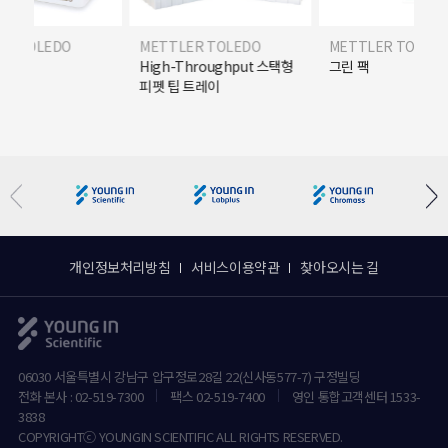
ER TOLEDO
METTLER TOLEDO
METTLER TOLED
 패키지
High-Throughput 스택형
그린 팩
피펫 팁 트레이
개인정보처리방침
서비스이용약관
찾아오시는 길
06030 서울특별시 강남구 압구정로28길 22(신사동577-7) 구정빌딩
전화 본사 : 02-519-7300
팩스 02-519-7400
영인 통합고객센터 1533-
3838
COPYRIGHTⓒ YOUNGIN SCIENTIFIC ALL RIGHTS RESERVED.