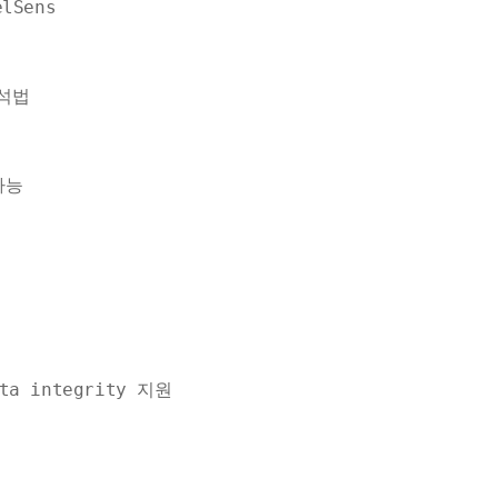
lSens
분석법
가능
ata integrity 지원