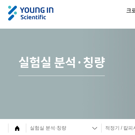
크
실험실 분석·칭량