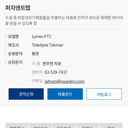
퍼지앤트랩
수질 중 휘발성유기화합물을 추출하는 자동화 전처리 장비로 정확한 데이터
를 얻을 수 있도록 함
모델명
Lumin PTC
제조사
Teledyne Tekmar
응용분야
환경
상담문의
이 름 :
한주현 차장
연락처 :
02-519-7417
이메일 :
juhyun@youngin.com
견적신청
제품문의
카달로그