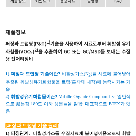
제품정보
카달로그
응용자료
동영상
FAQ
제품정보
1)
퍼징과 트랩핑(P&T)
기술을 사용하여 시료로부터
휘발성 유기
2)
화합물(VOCs)
을 추출하여 GC 또는 GC/MSD를
보내는 수질
용 전처리장비
1) 퍼징과 트랩핑 기술이란?
비활성가스(N
)를 시료에 불어넣어
2
추출된 휘발성유기화합물을 트랩(흡착제 내장)에 농축시키는 기
술
2) 휘발성유기화합물이란?
Volatile Organic Compounds로 일반적
으로 끓는점 180도 이하 성분들을 말함. 대표적으로 BTEX가 있
음
[퍼징과 트랩핑 기술 원리]
1) 퍼징단계:
비활성가스를 수질시료에 불어넣어줌으로써 휘발