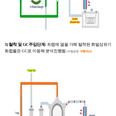
3) 탈착 및 GC주입단계:
트랩에 열을 가해 탈착된 휘발성유기
화합물은 GC로 이동해 분석진행됨
(이동경로:
주황색선
)