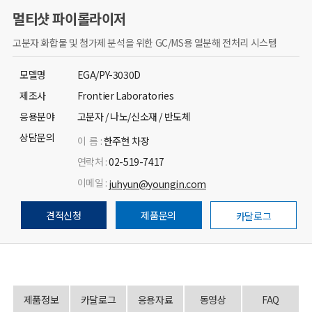
멀티샷 파이롤라이저
고분자 화합물 및 첨가제 분석을 위한 GC/MS용 열분해 전처리 시스템
모델명
EGA/PY-3030D
제조사
Frontier Laboratories
응용분야
고분자 / 나노/신소재 / 반도체
상담문의
이 름 :
한주현 차장
연락처 :
02-519-7417
이메일 :
juhyun@youngin.com
견적신청
제품문의
카달로그
제품정보
카달로그
응용자료
동영상
FAQ