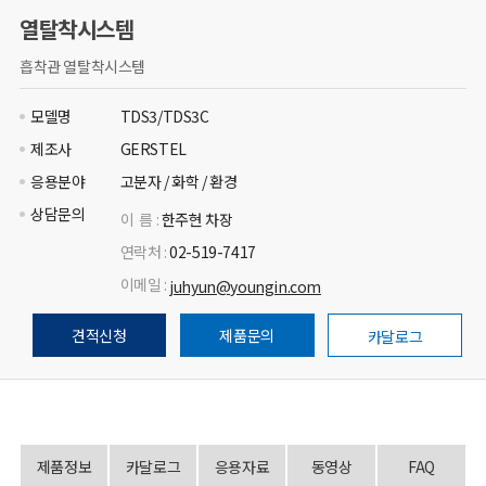
열탈착시스템
흡착관 열탈착시스템
모델명
TDS3/TDS3C
제조사
GERSTEL
응용분야
고분자 / 화학 / 환경
상담문의
이 름 :
한주현 차장
연락처 :
02-519-7417
이메일 :
juhyun@youngin.com
견적신청
제품문의
카달로그
제품정보
카달로그
응용자료
동영상
FAQ