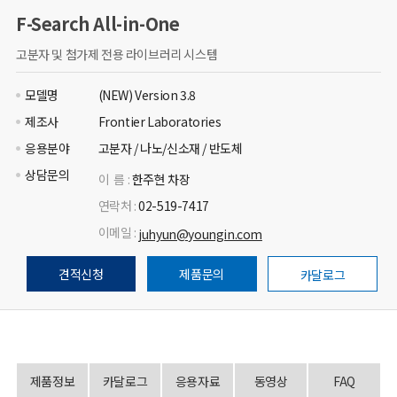
F-Search All-in-One
고분자 및 첨가제 전용 라이브러리 시스템
모델명
(NEW) Version 3.8
제조사
Frontier Laboratories
응용분야
고분자 / 나노/신소재 / 반도체
상담문의
이 름 :
한주현 차장
연락처 :
02-519-7417
이메일 :
juhyun@youngin.com
견적신청
제품문의
카달로그
제품정보
카달로그
응용자료
동영상
FAQ